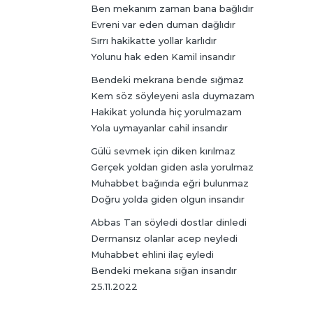
Ben mekanım zaman bana bağlıdır
Evreni var eden duman dağlıdır
Sırrı hakikatte yollar karlıdır
Yolunu hak eden Kamil insandır
Bendeki mekrana bende sığmaz
Kem söz söyleyeni asla duymazam
Hakikat yolunda hiç yorulmazam
Yola uymayanlar cahil insandır
Gülü sevmek için diken kırılmaz
Gerçek yoldan giden asla yorulmaz
Muhabbet bağında eğri bulunmaz
Doğru yolda giden olgun insandır
Abbas Tan söyledi dostlar dinledi
Dermansız olanlar acep neyledi
Muhabbet ehlini ilaç eyledi
Bendeki mekana sığan insandır
25.11.2022