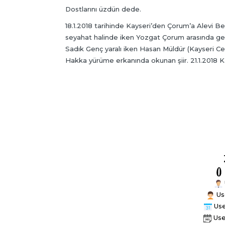
Dostlarını üzdün dede.
18.1.2018 tarihinde Kayseri’den Çorum’a Alevi B
seyahat halinde iken Yozgat Çorum arasında geçir
Sadık Genç yaralı iken Hasan Müldür (Kayseri C
Hakka yürüme erkanında okunan şiir. 21.1.2018 K
Us
Use
Use